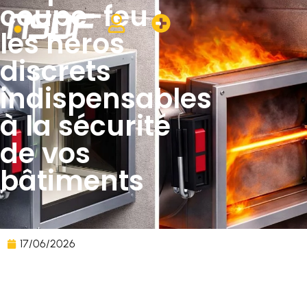
coupe-feu :
les héros
discrets
indispensables
à la sécurité
de vos
bâtiments
17/06/2026