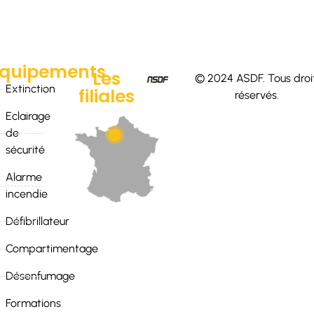
Equipements
Les
© 2024 ASDF. Tous droi
Extinction
filiales
réservés.
Eclairage
de
sécurité
Alarme
incendie
Défibrillateur
contact@groupeasdf.fr
Compartimentage
Désenfumage
Formations