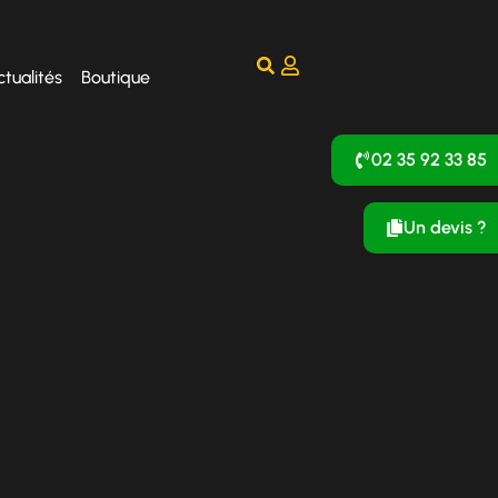
ctualités
Boutique
02 35 92 33 85
Un devis ?