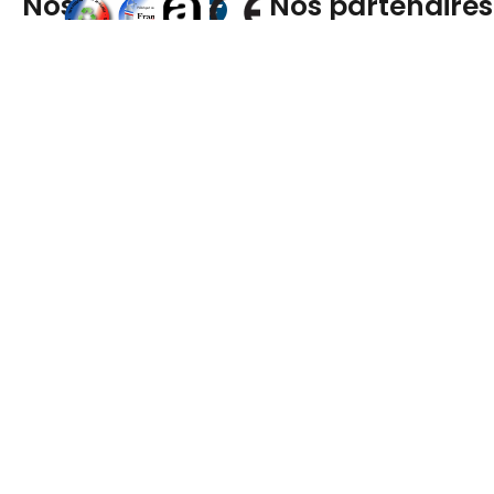
Nos
Nos partenaires
labels
ASDF est une entreprise familiale créée en 2006 et
spécialisée dans les systèmes de sécurité incendie.
Nous aimons le travail de qualité, proches de nos
clients, nous nous adaptons à leurs demandes.
Nous joindre
02 35 92 33 85
contact@groupeasdf.fr
Liens utiles