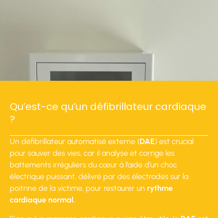
Qu’est-ce qu’un défibrillateur cardiaque
?
Un défibrillateur automatisé externe (
DAE
) est crucial
pour sauver des vies, car il analyse et corrige les
battements irréguliers du cœur à l’aide d’un choc
électrique puissant, délivré par des électrodes sur la
poitrine de la victime, pour restaurer un
rythme
cardiaque normal.