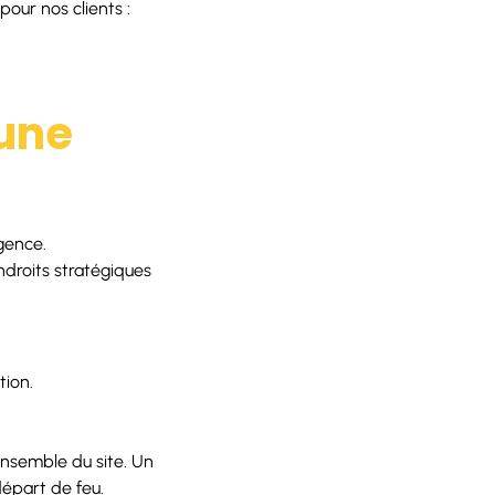
our nos clients :
 une
rgence.
ndroits stratégiques
tion.
’ensemble du site. Un
départ de feu.