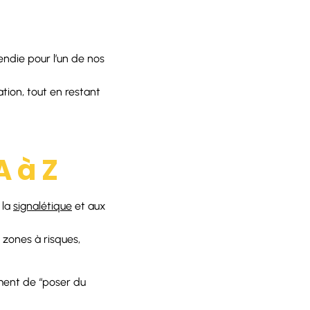
ndie pour l’un de nos
ation, tout en restant
A à Z
 la
signalétique
et aux
, zones à risques,
ment de “poser du