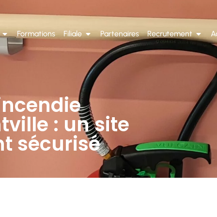
Formations
Filiale
Partenaires
Recrutement
A
 incendie
ille : un site
nt sécurisé