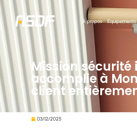
À propos
Équipements
Mission sécurité
accomplie à Montv
client entièreme
03/12/2025