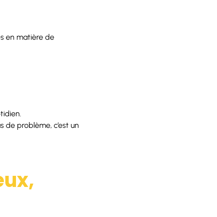
es en matière de
tidien.
as de problème, c’est un
eux,