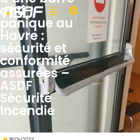
anti-
panique au
Havre :
sécurité et
conformité
assurées –
ASDF
Sécurité
Incendie
18/06/2025