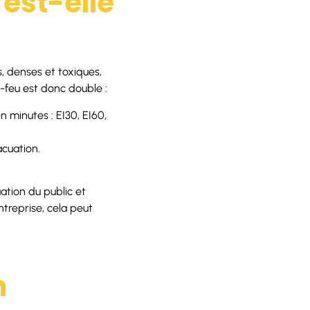
est-elle
s, denses et toxiques,
-feu est donc double :
 minutes : EI30, EI60,
acuation.
uation du public et
ntreprise, cela peut
n