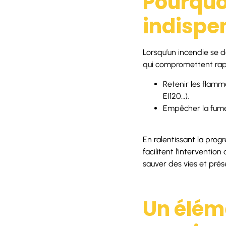
Pourquo
indispe
Lorsqu’un incendie se d
qui compromettent rapid
Retenir les flamm
EI120…).
Empêcher la fumée
En ralentissant la progr
facilitent l’interventio
sauver des vies et prése
Un éléme