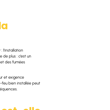
la
l’installation
 de plus : c’est un
u et des fumées
ur et exigence
-feu bien installée peut
nséquences.