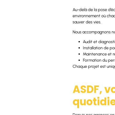
Au-delà de la pose d’éq
environnement où chaq
sauver des vies.
Nous accompagnons nos c
Audit et diagnost
Installation de po
Maintenance et 
Formation du pers
Chaque projet est unique
ASDF, vo
quotidi
Depuis nos agences en 