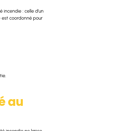
 incendie : celle d’un
— est coordonné pour
tie.
é au
é incendie ne laisse