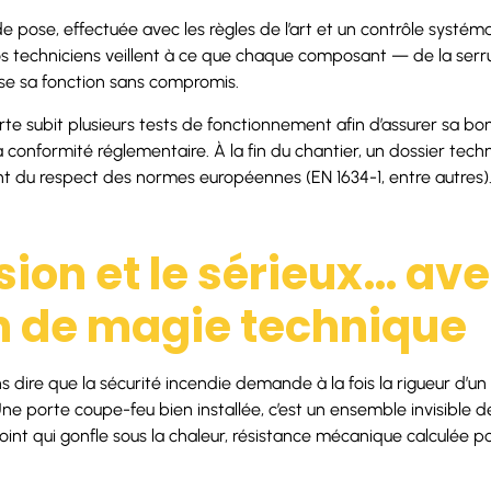
de pose, effectuée avec les règles de l’art et un contrôle systém
os techniciens veillent à ce que chaque composant — de la serru
se sa fonction sans compromis.
orte subit plusieurs tests de fonctionnement afin d’assurer sa b
a conformité réglementaire. À la fin du chantier, un dossier tec
ant du respect des normes européennes (EN 1634-1, entre autres)
sion et le sérieux… av
 de magie technique
dire que la sécurité incendie demande à la fois la rigueur d’un 
Une porte coupe-feu bien installée, c’est un ensemble invisible de
joint qui gonfle sous la chaleur, résistance mécanique calculée po