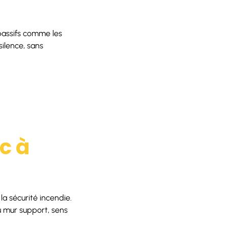
 passifs comme les
silence, sans
c à
a sécurité incendie.
u mur support, sens