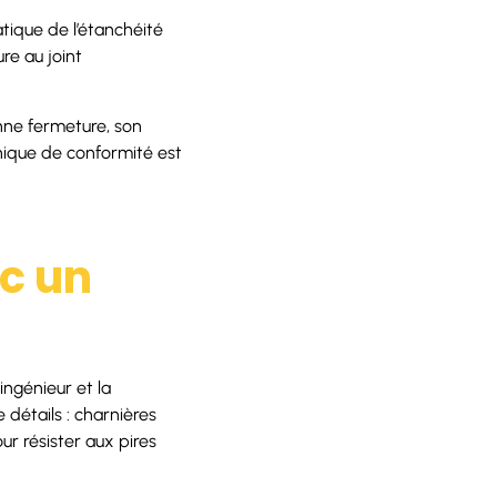
atique de l’étanchéité
re au joint
onne fermeture, son
hnique de conformité est
.
ec un
ingénieur et la
 détails : charnières
ur résister aux pires