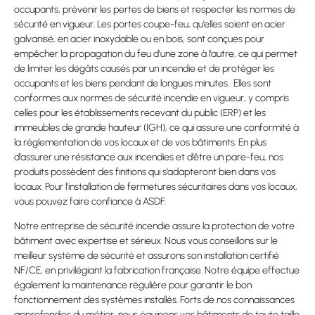
occupants, prévenir les pertes de biens et respecter les normes de
sécurité en vigueur. Les portes coupe-feu, qu’elles soient en acier
galvanisé, en acier inoxydable ou en bois, sont conçues pour
empêcher la propagation du feu d’une zone à l’autre, ce qui permet
de limiter les dégâts causés par un incendie et de protéger les
occupants et les biens pendant de longues minutes. Elles sont
conformes aux normes de sécurité incendie en vigueur, y compris
celles pour les établissements recevant du public (ERP) et les
immeubles de grande hauteur (IGH), ce qui assure une conformité à
la réglementation de vos locaux et de vos bâtiments. En plus
d’assurer une résistance aux incendies et d’être un pare-feu, nos
produits possèdent des finitions qui s’adapteront bien dans vos
locaux. Pour l’installation de fermetures sécuritaires dans vos locaux,
vous pouvez faire confiance à ASDF.
Notre entreprise de sécurité incendie assure la protection de votre
bâtiment avec expertise et sérieux. Nous vous conseillons sur le
meilleur système de sécurité et assurons son installation certifié
NF/CE, en privilégiant la fabrication française. Notre équipe effectue
également la maintenance régulière pour garantir le bon
fonctionnement des systèmes installés. Forts de nos connaissances
approfondies du métier, nous équipons vos bâtiments de toute taille