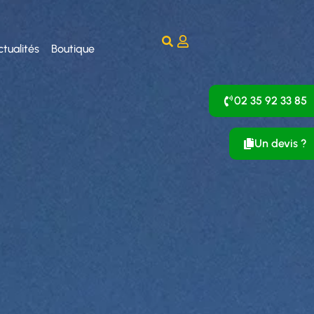
ctualités
Boutique
02 35 92 33 85
Un devis ?